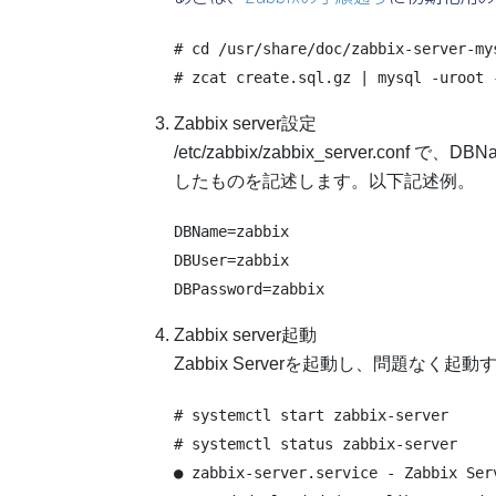
# cd /usr/share/doc/zabbix-server-mys
Zabbix server設定
/etc/zabbix/zabbix_server.conf で、DB
したものを記述します。以下記述例。
DBName=zabbix

DBUser=zabbix

Zabbix server起動
Zabbix Serverを起動し、問題なく
# systemctl start zabbix-server

# systemctl status zabbix-server

● zabbix-server.service - Zabbix Serv