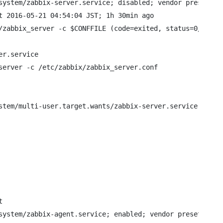
system/zabbix-server.service; disabled; vendor preset: di
t 2016-05-21 04:54:04 JST; 1h 30min ago

/zabbix_server -c $CONFFILE (code=exited, status=0/SUCCES
r.service

server -c /etc/zabbix/zabbix_server.conf

stem/multi-user.target.wants/zabbix-server.service to /us


system/zabbix-agent.service; enabled; vendor preset: disa