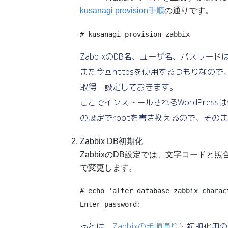
kusanagi provision手順
の通りです。
# kusanagi provision zabbix
ZabbixのDB名、ユーザ名、パスワー
また今回httpsを使用するつもりなので、メ
取得・設定しておきます。
ここでインストールされるWordPres
の設定でrootを書き換えるので、そのま
Zabbix DB初期化
ZabbixのDB設定では、文字コードと照合順
で変更します。
# echo 'alter database zabbix charac
あとは、
Zabbixの手順通り
に初期化用のS