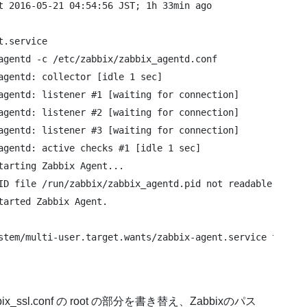
t 2016-05-21 04:54:56 JST; 1h 33min ago

.service

agentd -c /etc/zabbix/zabbix_agentd.conf

agentd: collector [idle 1 sec]

agentd: listener #1 [waiting for connection]

agentd: listener #2 [waiting for connection]

agentd: listener #3 [waiting for connection]

agentd: active checks #1 [idle 1 sec]

tarting Zabbix Agent...

ID file /run/zabbix/zabbix_agentd.pid not readable (yet?)
arted Zabbix Agent.

stem/multi-user.target.wants/zabbix-agent.service to /usr
 と zabbix_ssl.conf の root の部分を書き替え、Zabbixのパス