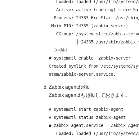
   Loaded: loaded (/usr/lib/systemd/
   Active: active (running) since Sa
  Process: 24363 ExecStart=/usr/sbin
 Main PID: 24365 (zabbix_server)

   CGroup: /system.slice/zabbix-serve
           ├─24365 /usr/sbin/zabbix_
  (中略)

# systemctl enable  zabbix-server

Created symlink from /etc/systemd/sy
Zabbix agentd起動
Zabbix agentdも起動しておきます。
# systemctl start zabbix-agent

# systemctl status zabbix-agent

● zabbix-agent.service - Zabbix Agent
   Loaded: loaded (/usr/lib/systemd/