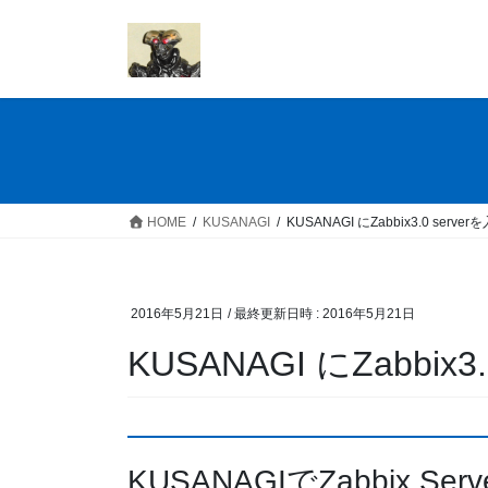
コ
ナ
ン
ビ
テ
ゲ
ン
ー
ツ
シ
へ
ョ
ス
ン
キ
に
ッ
移
HOME
KUSANAGI
KUSANAGI にZabbix3.0 serv
プ
動
2016年5月21日
/ 最終更新日時 :
2016年5月21日
KUSANAGI にZabbix
KUSANAGIでZabbix Serv