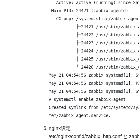
   Active: active (running) since Sa
 Main PID: 24421 (zabbix_agentd)

   CGroup: /system.slice/zabbix-agent
           ├─24421 /usr/sbin/zabbix_
           ├─24422 /usr/sbin/zabbix_
           ├─24423 /usr/sbin/zabbix_
           ├─24424 /usr/sbin/zabbix_
           ├─24425 /usr/sbin/zabbix_
           └─24426 /usr/sbin/zabbix_
May 21 04:54:56 zabbix systemd[1]: S
May 21 04:54:56 zabbix systemd[1]: P
May 21 04:54:56 zabbix systemd[1]: St
# systemctl enable zabbix-agent

Created symlink from /etc/systemd/sy
tem/zabbix-agent.service.
nginx設定
/etc/nginx/conf.d/zabbix_http.conf