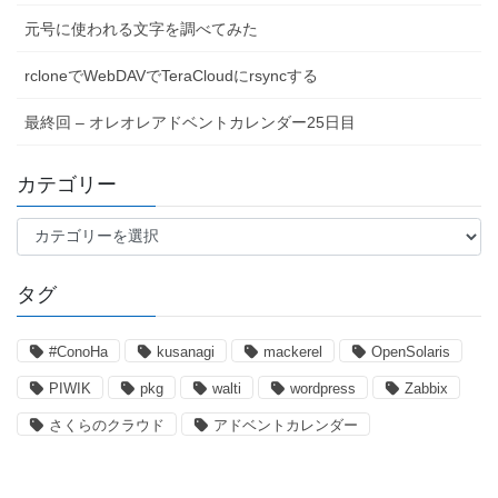
元号に使われる文字を調べてみた
rcloneでWebDAVでTeraCloudにrsyncする
最終回 – オレオレアドベントカレンダー25日目
カテゴリー
カ
テ
ゴ
タグ
リ
ー
#ConoHa
kusanagi
mackerel
OpenSolaris
PIWIK
pkg
walti
wordpress
Zabbix
さくらのクラウド
アドベントカレンダー