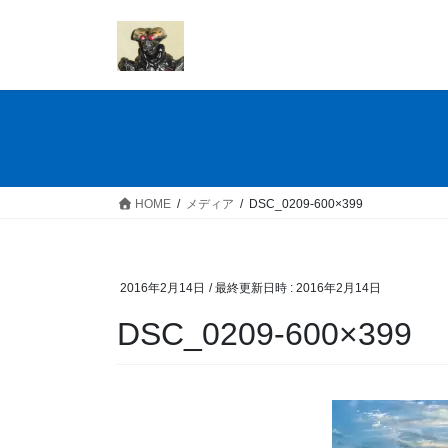
コ
ナ
ン
ビ
テ
ゲ
ン
ー
ツ
シ
へ
ョ
ス
ン
キ
に
ッ
移
HOME
メディア
DSC_0209-600×399
プ
動
2016年2月14日
/ 最終更新日時 :
2016年2月14日
DSC_0209-600×399