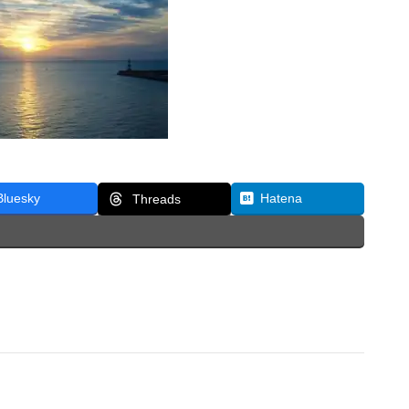
Bluesky
Hatena
Threads