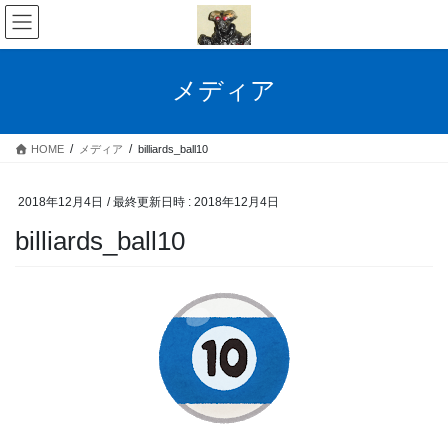
コ
ナ
ン
ビ
テ
ゲ
ン
ー
メディア
ツ
シ
へ
ョ
ス
ン
HOME
メディア
billiards_ball10
キ
に
ッ
移
プ
動
2018年12月4日
/ 最終更新日時 :
2018年12月4日
billiards_ball10