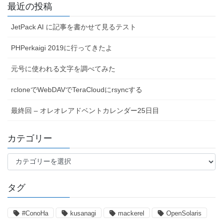
最近の投稿
JetPack AI に記事を書かせて見るテスト
PHPerkaigi 2019に行ってきたよ
元号に使われる文字を調べてみた
rcloneでWebDAVでTeraCloudにrsyncする
最終回 – オレオレアドベントカレンダー25日目
カテゴリー
カ
テ
ゴ
タグ
リ
ー
#ConoHa
kusanagi
mackerel
OpenSolaris