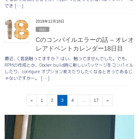
でき […]
2018年12月18日
日記
Cのコンパイルエラーの話 – オレオ
レアドベントカレンダー18日目
最近、C言語触ってますか？ はい、触ってませんでした。でも、
RPMの作成とか、Docker build時に新しいパッケージをコンパイル
したり、configure オプション変えたりしたくなるときってあるじ
ゃないですかー。 […]
投
固
固
固
固
固
«
1
2
3
4
…
17
»
稿
定
定
定
定
定
ペ
ペ
ペ
ペ
ペ
の
ー
ー
ー
ー
ー
ペ
ジ
ジ
ジ
ジ
ジ
ー