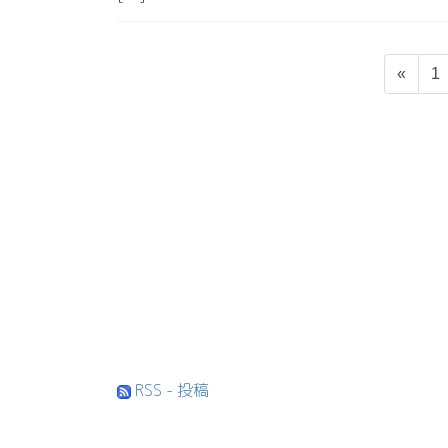
投
固
«
1
稿
定
ペ
の
ー
ペ
ジ
ー
ジ
送
り
RSS - 投稿