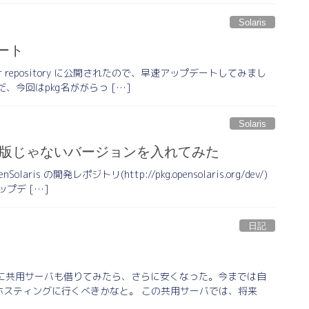
Solaris
デート
eloper repository に公開されたので、早速アップデートしてみまし
今回はpkg名ががらっ […]
Solaris
で最新版じゃないバージョンを入れてみた
 の開発レポジトリ(http://pkg.opensolaris.org/dev/)
ップデ […]
日記
いでに共用サーバも借りてみたら、さらに安くなった。今までは自
後はホスティングに行くべきかなと。 この共用サーバでは、将来