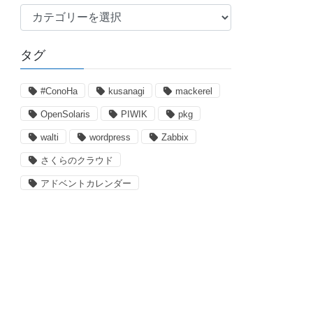
カ
テ
ゴ
タグ
リ
ー
#ConoHa
kusanagi
mackerel
OpenSolaris
PIWIK
pkg
walti
wordpress
Zabbix
さくらのクラウド
アドベントカレンダー