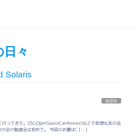
sの日々
d Solaris
仮想化
きた。OSC(OpenSourceCanference)などで仮想化友の会
会の勉強会は初めて。 今回のお題はC […]