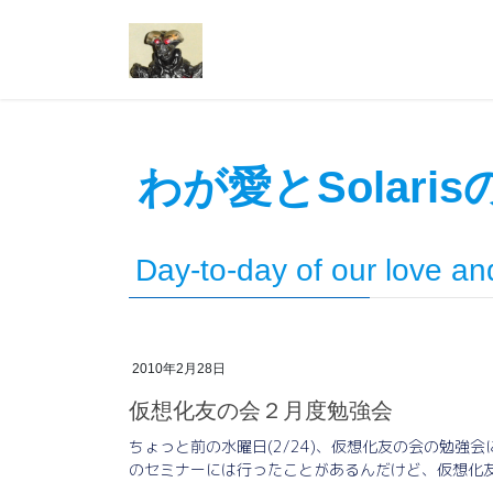
コ
ナ
ン
ビ
テ
ゲ
ン
ー
ツ
シ
へ
ョ
ス
ン
わが愛とSolari
キ
に
ッ
移
プ
動
Day-to-day of our love an
2010年2月28日
仮想化友の会２月度勉強会
ちょっと前の水曜日(2/24)、仮想化友の会の勉強会に行って
のセミナーには行ったことがあるんだけど、仮想化友の