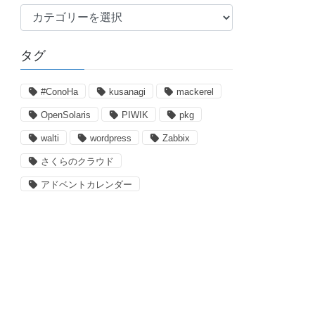
カ
テ
ゴ
タグ
リ
ー
#ConoHa
kusanagi
mackerel
OpenSolaris
PIWIK
pkg
walti
wordpress
Zabbix
さくらのクラウド
アドベントカレンダー