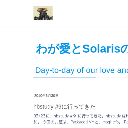
コ
ナ
ン
ビ
テ
ゲ
ン
ー
ツ
シ
へ
ョ
ス
ン
わが愛とSolari
キ
に
ッ
移
プ
動
Day-to-day of our love an
2010年3月30日
hbstudy #9に行ってきた
03/23に、hbstudy #９ に行ってきた。hbstu
加。 今回のお題は、Packaged VMと、mogilefs。 Pac