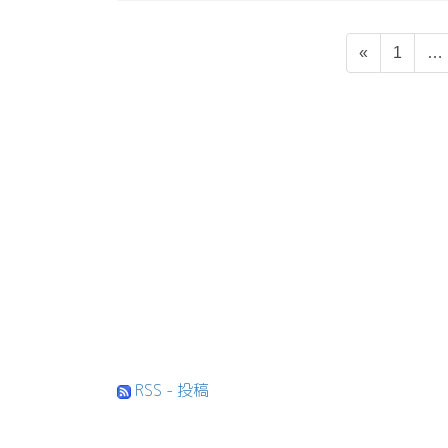
投
固
«
1
…
稿
定
ペ
の
ー
ペ
ジ
ー
ジ
送
り
RSS - 投稿