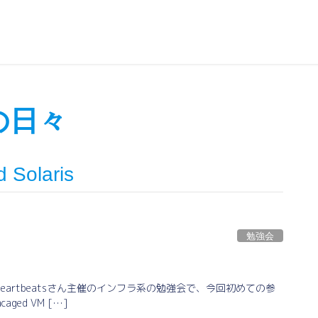
sの日々
d Solaris
勉強会
dy はheartbeatsさん主催のインフラ系の勉強会で、今回初めての参
aged VM […]