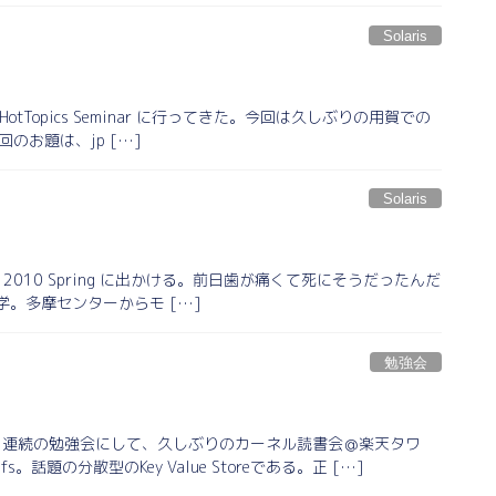
Solaris
aris HotTopics Seminar に行ってきた。今回は久しぶりの用賀での
のお題は、jp […]
Solaris
rence) 2010 Spring に出かける。前日歯が痛くて死にそうだったんだ
。多摩センターからモ […]
勉強会
2日連続の勉強会にして、久しぶりのカーネル読書会＠楽天タワ
題の分散型のKey Value Storeである。正 […]