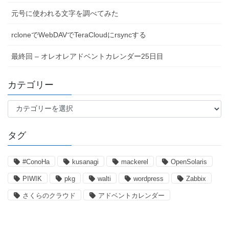
元号に使われる文字を調べてみた
rcloneでWebDAVでTeraCloudにrsyncする
最終回 – オレオレアドベントカレンダー25日目
カテゴリー
カ
テ
ゴ
タグ
リ
ー
#ConoHa
kusanagi
mackerel
OpenSolaris
PIWIK
pkg
walti
wordpress
Zabbix
さくらのクラウド
アドベントカレンダー