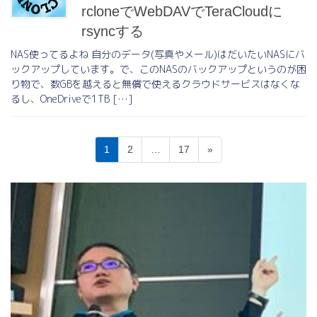
rcloneでWebDAVでTeraCloudに
rsyncする
NAS使ってるよね 自分のデータ(写真やメール)はだいたいNASにバ
ックアップしています。で、このNASのバックアップというのが困
り物で、数GBを越えると無償で使えるクラウドサービスはなくな
るし、OneDriveで1TB […]
投
固
固
固
1
2
…
17
»
稿
定
定
定
ペ
ペ
ペ
の
ー
ー
ー
ペ
ジ
ジ
ジ
ー
ジ
送
り